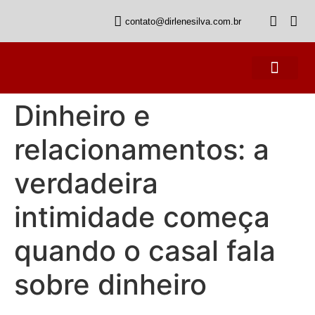
contato@dirlenesilva.com.br
DS Estratégias
Mídias e Redes Sociais
Artigos e Blog
Dinheiro e
relacionamentos: a
verdadeira
intimidade começa
quando o casal fala
sobre dinheiro