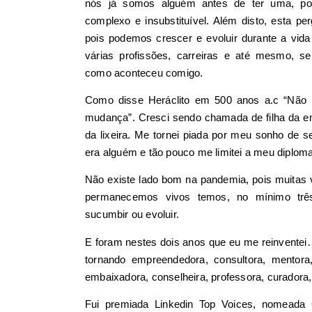
nós já somos alguém antes de ter uma, po
complexo e insubstituível. Além disto, esta per
pois podemos crescer e evoluir durante a vida i
várias profissões, carreiras e até mesmo, 
como aconteceu comigo.
Como disse Heráclito em 500 anos a.c “Não 
mudança”. Cresci sendo chamada de filha da em
da lixeira. Me tornei piada por meu sonho de se
era alguém e tão pouco me limitei a meu diploma
Não existe lado bom na pandemia, pois muitas
permanecemos vivos temos, no mínimo três 
sucumbir ou evoluir.
E foram nestes dois anos que eu me reinventei
tornando empreendedora, consultora, mentora, 
embaixadora, conselheira, professora, curadora
Fui premiada Linkedin Top Voices, nomeada 