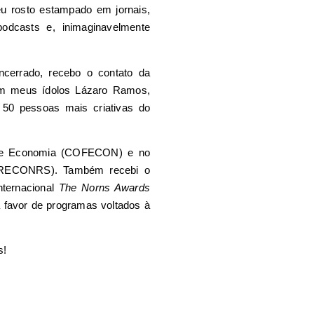
eu rosto estampado em jornais,
 podcasts e, inimaginavelmente
cerrado, recebo o contato da
m meus ídolos Lázaro Ramos,
 50 pessoas mais criativas do
 de Economia (COFECON) e no
ORECONRS). Também recebi o
nternacional
The Norns Awards
a favor de programas voltados à
s!