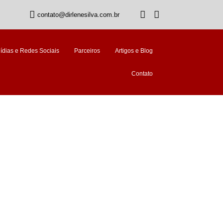
contato@dirlenesilva.com.br
ídias e Redes Sociais
Parceiros
Artigos e Blog
Contato